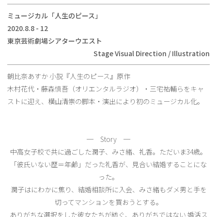
ミュージカル「人生のピース」
2020.8.8 - 12
東京芸術劇場シアターウエスト
Stage Visual Direction / Illustration
朝比奈あすか 小説『人生のピース』原作
木村花代・藤森慎吾（オリエンタルラジオ）・三宅祐輔らをキャ
ストに迎え、横山清崇の脚本・演出により初のミュージカル化。
─ Story ─
中高女子校で共に過ごした潤子、みさ緒、礼香。ただいま34歳。
「彼氏いない歴＝年齢」だった礼香が、見合い結婚することにな
った。
潤子はにわかに焦り、結婚相談所に入会、みさ緒もダメ男と手を
切ってマンションを買おうとする。
ありがちな選択をした彼女たちが紡ぐ、ありがちではない 婚活ス